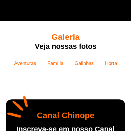
Galeria
Veja nossas fotos
Aventuras
Família
Galinhas
Horta
Canal Chinope
Inscreva-se em nosso Canal