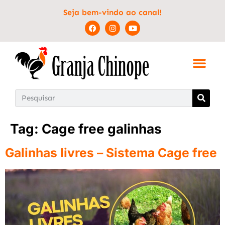
Seja bem-vindo ao canal!
Tag:
Cage free galinhas
Galinhas livres – Sistema Cage free