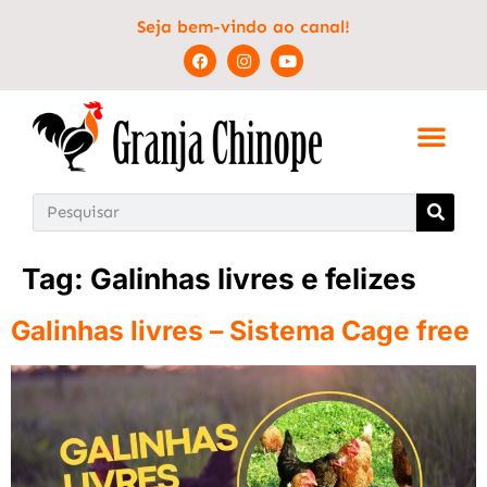
Seja bem-vindo ao canal!
Tag:
Galinhas livres e felizes
Galinhas livres – Sistema Cage free