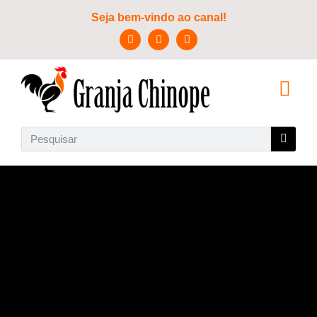
Seja bem-vindo ao canal!
SOBRE NÓS