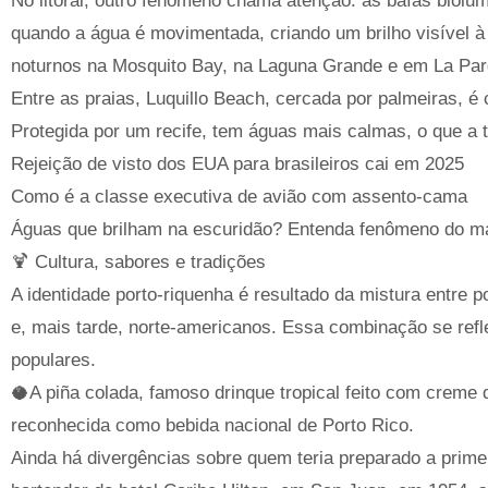
No litoral, outro fenômeno chama atenção: as baías biol
quando a água é movimentada, criando um brilho visível 
noturnos na Mosquito Bay, na Laguna Grande e em La Par
Entre as praias, Luquillo Beach, cercada por palmeiras, é
Protegida por um recife, tem águas mais calmas, o que a 
Rejeição de visto dos EUA para brasileiros cai em 2025
Como é a classe executiva de avião com assento-cama
Águas que brilham na escuridão? Entenda fenômeno do ma
🍹 Cultura, sabores e tradições
A identidade porto-riquenha é resultado da mistura entre po
e, mais tarde, norte-americanos. Essa combinação se refl
populares.
🥥A piña colada, famoso drinque tropical feito com creme
reconhecida como bebida nacional de Porto Rico.
Ainda há divergências sobre quem teria preparado a primei