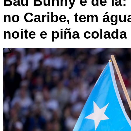
Bad Bunny é de lá: 
no Caribe, tem água
noite e piña colad