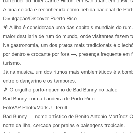
bartender do hotel Caribe Hilton, em San Juan, em 1954, 
A piña colada é reconhecida como bebida nacional de Port
Divulgação/Discover Puerto Rico
🍹 A ilha é considerada uma das capitais mundiais do rum
maior destilaria de rum do mundo, onde visitantes fazem 
Na gastronomia, um dos pratos mais tradicionais é o lec
por dentro e crocante por fora —, presença frequente em f
turismo.
Já na música, um dos ritmos mais emblemáticos é a bomb
entre o dançarino e os tambores.
🎵 O orgulho porto-riquenho de Bad Bunny no palco
Bad Bunny com a bandeira de Porto Rico
Foto/AP Photo/Mark J. Terrill
Bad Bunny — nome artístico de Benito Antonio Martínez 
norte da ilha, cercada por praias e paisagens tropicais.