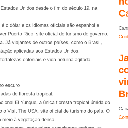
n
 Estados Unidos desde o fim do século 19, na
C
é o dólar e os idiomas oficiais são espanhol e
Can
r Puerto Rico, site oficial de turismo do governo.
Cont
. Já viajantes de outros países, como o Brasil,
tação aplicadas aos Estados Unidos.
Ja
fortalezas coloniais e vida noturna agitada.
co
vi
 no escuro
Br
das de floresta tropical.
cional El Yunque, a única floresta tropical úmida do
Can
o Visit The USA, site oficial de turismo do país. O
Cont
em meio à vegetação densa.