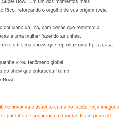
 do Super Bowl. Em um dos momentos mais
o Rico, reforçando o orgulho de sua origem (veja
o cotidiano da ilha, com cenas que remetem a
aças e uma mulher fazendo as unhas.
orrente em seus shows que reproduz uma típica casa
quenha virou fenômeno global
os do show que enfureceu Trump
r Bowl
bine privativa e assento-cama no Japão; veja imagens
rto por falta de segurança, e turistas ficam presos