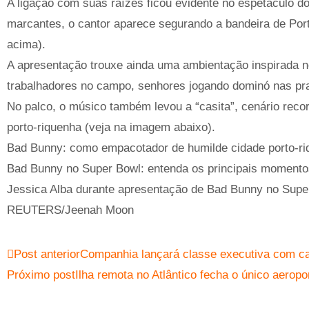
A ligação com suas raízes ficou evidente no espetáculo
marcantes, o cantor aparece segurando a bandeira de Port
acima).
A apresentação trouxe ainda uma ambientação inspirada n
trabalhadores no campo, senhores jogando dominó nas pr
No palco, o músico também levou a “casita”, cenário rec
porto-riquenha (veja na imagem abaixo).
Bad Bunny: como empacotador de humilde cidade porto-ri
Bad Bunny no Super Bowl: entenda os principais moment
Jessica Alba durante apresentação de Bad Bunny no Supe
REUTERS/Jeenah Moon
Post anterior
Companhia lançará classe executiva com ca
Próximo post
Ilha remota no Atlântico fecha o único aeropo