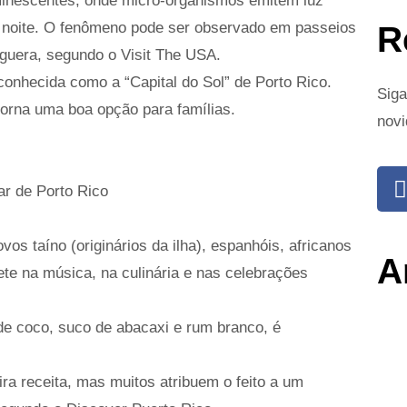
uminescentes, onde micro-organismos emitem luz
à noite. O fenômeno pode ser observado em passeios
R
guera, segundo o Visit The USA.
 conhecida como a “Capital do Sol” de Porto Rico.
Siga
torna uma boa opção para famílias.
novi
r de Porto Rico
vos taíno (originários da ilha), espanhóis, africanos
A
ete na música, na culinária e nas celebrações
 de coco, suco de abacaxi e rum branco, é
ra receita, mas muitos atribuem o feito a um