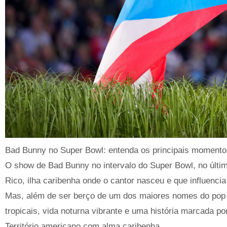
Bad Bunny no Super Bowl: entenda os principais moment
O show de Bad Bunny no intervalo do Super Bowl, no últim
Rico, ilha caribenha onde o cantor nasceu e que influencia
Mas, além de ser berço de um dos maiores nomes do pop la
tropicais, vida noturna vibrante e uma história marcada por
Território americano com alma caribenha