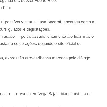
segundo o Discover Puerto Rico.
o Rico
. É possível visitar a Casa Bacardí, apontada como a
tours guiados e degustações.
hón asado — porco assado lentamente até ficar macio
estas e celebrações, segundo o site oficial de
a, expressão afro-caribenha marcada pelo diálogo
Ocasio — cresceu em Vega Baja, cidade costeira no