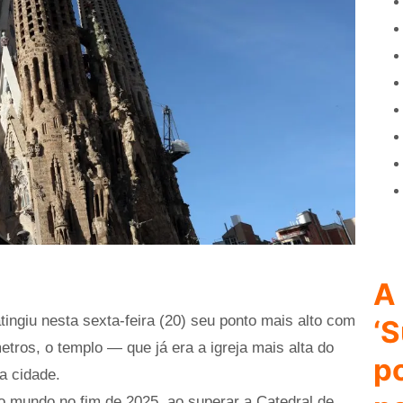
A 
ingiu nesta sexta-feira (20) seu ponto mais alto com
‘S
etros, o templo — que já era a igreja mais alta do
p
a cidade.
 do mundo no fim de 2025, ao superar a Catedral de