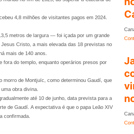
n
C
ecebeu 4,8 milhões de visitantes pagos em 2024.
Can
13,5 metros de largura — foi içada por um grande
Cont
 Jesus Cristo, a mais elevada das 18 previstas no
o há mais de 140 anos.
Ja
 fora do templo, enquanto operários presos por
c
 do morro de Montjuïc, como determinou Gaudí, que
vi
 uma obra divina.
no
radualmente até 10 de junho, data prevista para a
rte de Gaudí. A expectativa é que o papa Leão XIV
Can
ja confirmada.
Cont