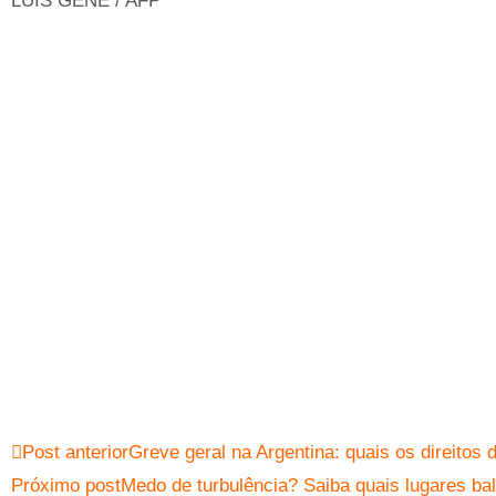
LUIS GENE / AFP
Post anterior
Greve geral na Argentina: quais os direito
Próximo post
Medo de turbulência? Saiba quais lugares b