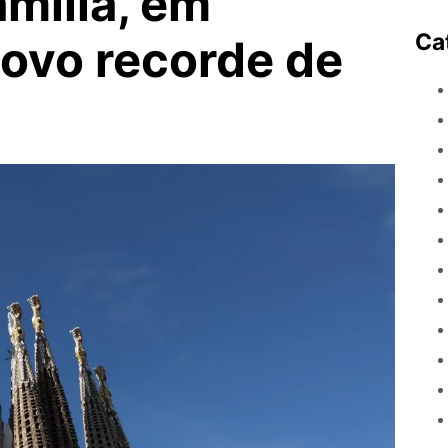
amília, em
Ca
novo recorde de