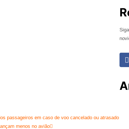
R
Siga
novi
A
s dos passageiros em caso de voo cancelado ou atrasado
alançam menos no avião