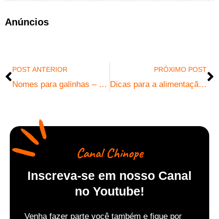
Anúncios
POST ANTERIOR
PRÓXIMO POST
Nomes para galinhas – veja algumas inspirações
Dicas para a alimentação das galinhas
Canal Chinope
Inscreva-se em nosso Canal
no Youtube!
Venha fazer parte você também e f
ique por