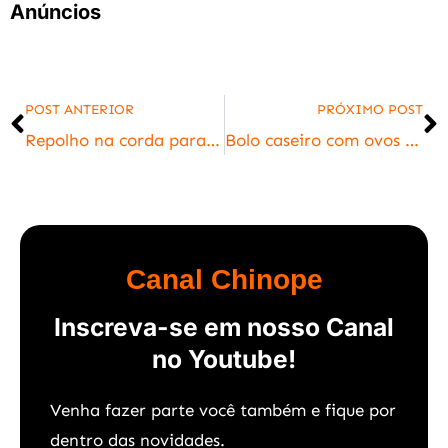
Anúncios
POST ANTERIOR
PRÓXIMO POST
Repolho na corda para galinhas
Bolo caseiro com ovos caipira
Canal Chinope
Inscreva-se em nosso Canal
no Youtube!
Venha fazer parte você também e f
ique por
dentro das novidades.