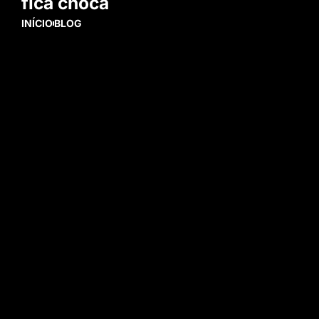
fica choca
INÍCIO
BLOG