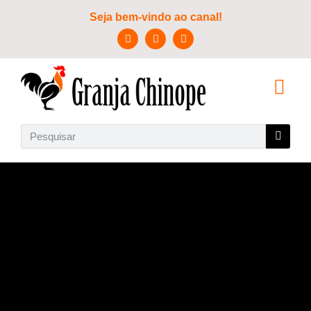
Seja bem-vindo ao canal!
SOBRE NÓS