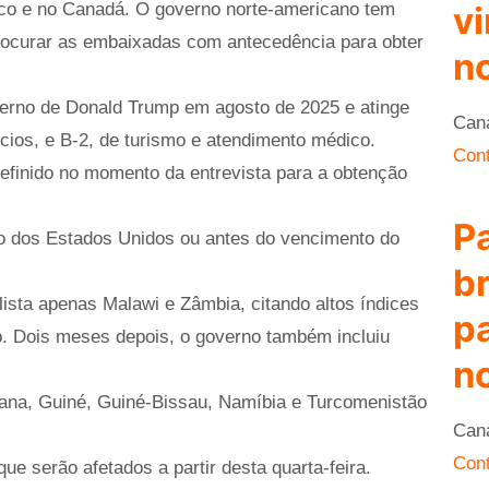
vi
co e no Canadá. O governo norte-americano tem
rocurar as embaixadas com antecedência para obter
no
verno de Donald Trump em agosto de 2025 e atinge
Can
ócios, e B-2, de turismo e atendimento médico.
Cont
definido no momento da entrevista para a obtenção
P
ro dos Estados Unidos ou antes do vencimento do
br
ista apenas Malawi e Zâmbia, citando altos índices
p
o. Dois meses depois, o governo também incluiu
no
cana, Guiné, Guiné-Bissau, Namíbia e Turcomenistão
Can
Cont
ue serão afetados a partir desta quarta-feira.