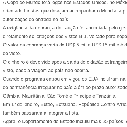
A Copa do Mundo terá jogos nos Estados Unidos, no Méxi
orientado turistas que desejam acompanhar o Mundial a p
autorização de entrada no país.
A exigência da cobrança de caução foi anunciada pelo go
diretamente solicitações dos vistos B-1, voltado para neg
O valor da cobrança varia de US$ 5 mil a US$ 15 mil e é 
do visto.
O dinheiro é devolvido após a saída do cidadão estrangei
visto, caso a viagem ao país não ocorra.
Quando o programa entrou em vigor, os EUA incluíram na l
de permanência irregular no país além do prazo autorizad
Gâmbia, Mauritânia, São Tomé e Príncipe e Tanzânia.
Em 1º de janeiro, Butão, Botsuana, República Centro-Afri
também passaram a integrar a lista.
Agora, o Departamento de Estado incluiu mais 25 países, q