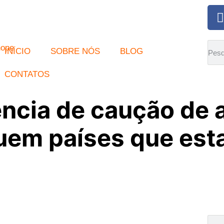
INÍCIO
SOBRE NÓS
BLOG
CONTATOS
cia de caução de a
cluem países que est