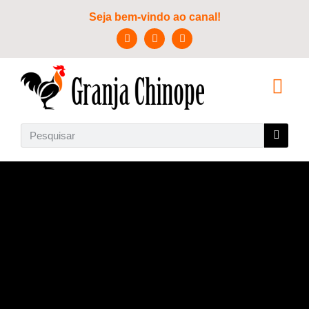
Seja bem-vindo ao canal!
SOBRE NÓS