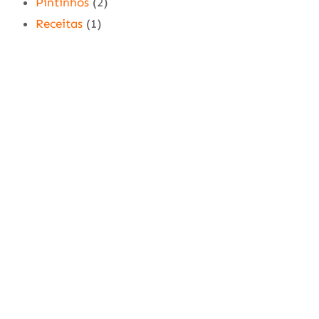
Pintinhos
(2)
Receitas
(1)
Sem categoria
(1)
Viagens
(297)
Viagem do Papa Leão XIV terá parada na
Amazônia peruana em novembro