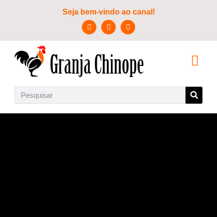
Seja bem-vindo ao canal!
SOBRE NÓS