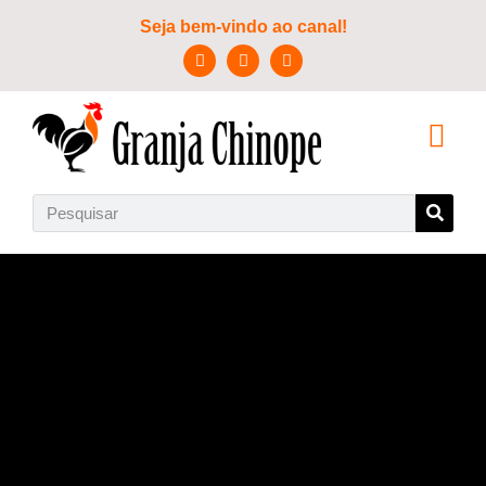
Seja bem-vindo ao canal!
SOBRE NÓS