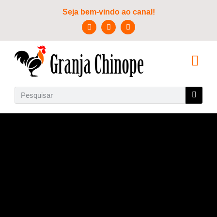
Seja bem-vindo ao canal!
SOBRE NÓS