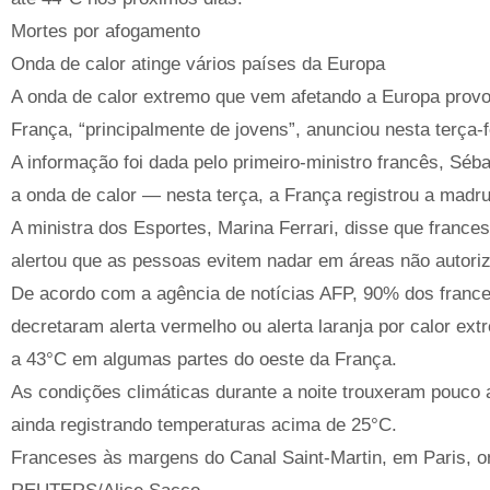
Mortes por afogamento
Onda de calor atinge vários países da Europa
A onda de calor extremo que vem afetando a Europa prov
França, “principalmente de jovens”, anunciou nesta terça-f
A informação foi dada pelo primeiro-ministro francês, Sé
a onda de calor — nesta terça, a França registrou a madr
A ministra dos Esportes, Marina Ferrari, disse que france
alertou que as pessoas evitem nadar em áreas não autori
De acordo com a agência de notícias AFP, 90% dos franc
decretaram alerta vermelho ou alerta laranja por calor ex
a 43°C em algumas partes do oeste da França.
As condições climáticas durante a noite trouxeram pouco 
ainda registrando temperaturas acima de 25°C.
Franceses às margens do Canal Saint-Martin, em Paris, on