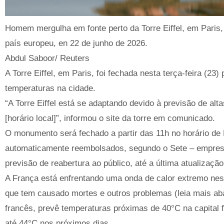
Homem mergulha em fonte perto da Torre Eiffel, em Paris,
país europeu, en 22 de junho de 2026.
Abdul Saboor/ Reuters
A Torre Eiffel, em Paris, foi fechada nesta terça-feira (2
temperaturas na cidade.
“A Torre Eiffel está se adaptando devido à previsão de al
[horário local]”, informou o site da torre em comunicado.
O monumento será fechado a partir das 11h no horário de 
automaticamente reembolsados, segundo o Sete – empresa
previsão de reabertura ao público, até a última atualizaçã
A França está enfrentando uma onda de calor extremo nes
que tem causado mortes e outros problemas (leia mais aba
francês, prevê temperaturas próximas de 40°C na capital 
até 44°C nos próximos dias.