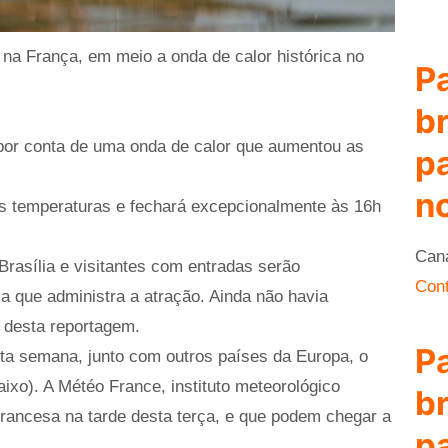
 na França, em meio a onda de calor histórica no
P
br
3) por conta de uma onda de calor que aumentou as
p
no
tas temperaturas e fechará excepcionalmente às 16h
Can
Brasília e visitantes com entradas serão
Cont
 que administra a atração. Ainda não havia
o desta reportagem.
P
ta semana, junto com outros países da Europa, o
ixo). A Météo France, instituto meteorológico
br
francesa na tarde desta terça, e que podem chegar a
p