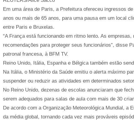
REUTERS/Alice Sacco
Em uma área de Paris, a Prefeitura ofereceu ingressos d
anos ou mais de 65 anos, para uma pausa em um local clim
entre Paris e Bruxelas.
“A França está funcionando em ritmo lento. As empresas,
recomendações para proteger seus funcionários”, disse P
patronal francesa, à BFM TV.
Reino Unido, Itália, Espanha e Bélgica também estão sendo
Na Itália, o Ministério da Saúde emitiu o alerta máximo p
suspender ou reduzir as atividades em determinados seto
No Reino Unido, dezenas de escolas anunciaram que fecha
serem adequados para salas de aula com mais de 30 cria
De acordo com a Organização Meteorológica Mundial, a E
da média global, tornando cada vez mais prováveis ​​episód